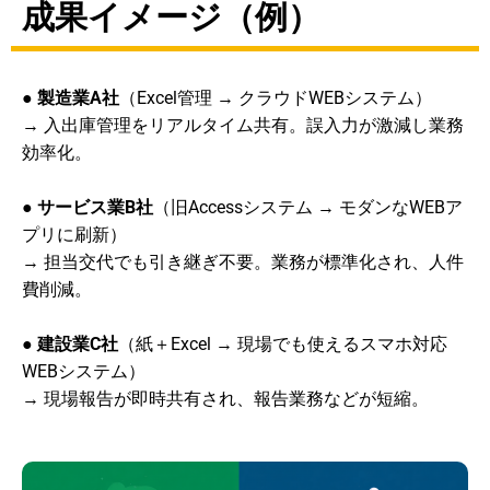
成果イメージ（例）
●
製造業A社
（Excel管理 → クラウドWEBシステム）
→ 入出庫管理をリアルタイム共有。誤入力が激減し業務
効率化。
●
サービス業B社
（旧Accessシステム → モダンなWEBア
プリに刷新）
→ 担当交代でも引き継ぎ不要。業務が標準化され、人件
費削減。
●
建設業C社
（紙＋Excel → 現場でも使えるスマホ対応
WEBシステム）
→ 現場報告が即時共有され、報告業務などが短縮。