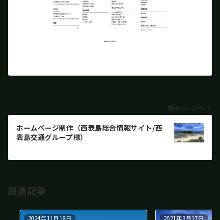
投
次のページへ
稿
ホームページ制作（西表島総合情報サイト/西
ナ
表島交通グループ様）
ビ
ゲ
ー
シ
関連記事
ョ
ン
2024年11月18日
2021年3月17日